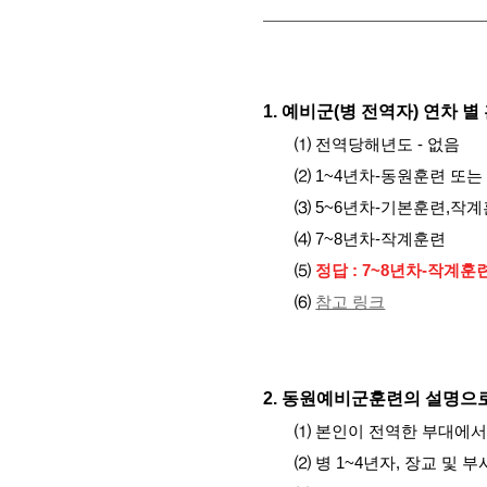
1. 예비군(병 전역자) 연차 
⑴ 전역당해년도 - 없음
⑵ 1~4년차-동원훈련 또
⑶ 5~6년차-기본훈련,작
⑷ 7~8년차-작계훈련
⑸
정답 : 7~8년차-작계훈
⑹
참고 링크
2.
동원예비군훈련의 설명으로
⑴ 본인이 전역한 부대에서
⑵ 병 1~4년자, 장교 및 