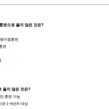
별 훈련으로 옳지 않은 것은?
는 동미참훈련
계훈련
련
 옳지 않은 것은?
만 훈련 가능
부사관 1~6년차 대상