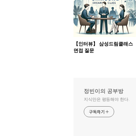
【인터뷰】 삼성드림클래스
면접 질문
정빈이의 공부방
지식만은 평등해야 한다.
구독하기