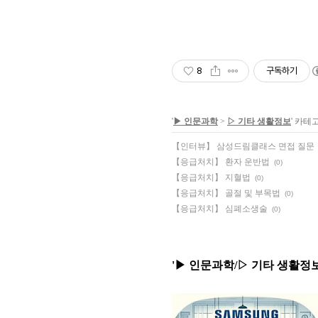
8
구독하기
'
▶ 인문과학
>
▷ 기타 생활정보
' 카테
【인터뷰】 삼성드림클래스 면접 질문
【응급처치】 환자 운반법
(0)
【응급처치】 지혈법
(0)
【응급처치】 골절 및 부목법
(0)
【응급처치】 심폐소생술
(0)
'▶ 인문과학/▷ 기타 생활정보